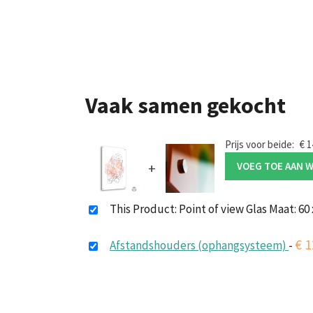
Vaak samen gekocht
Prijs voor beide:
€
1
+
VOEG TOE AAN 
This Product: Point of view Glas Maat: 60
€
1
Afstandshouders (ophangsysteem)
-