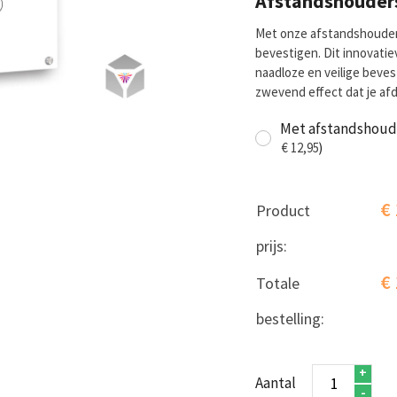
Afstandshouder
Met onze afstandshouders
bevestigen. Dit innovati
naadloze en veilige beves
zwevend effect dat je afd
Met afstandshou
€
12,95
)
€
Product
prijs:
€
Totale
bestelling:
Point
+
Aantal
of
-