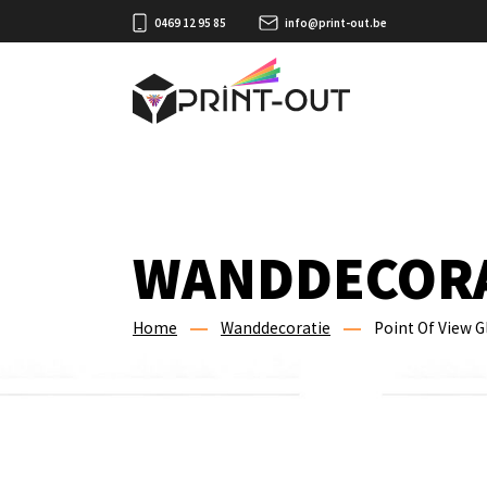
0469 12 95 85
info@print-out.be
WANDDECORA
Home
Wanddecoratie
Point Of View G