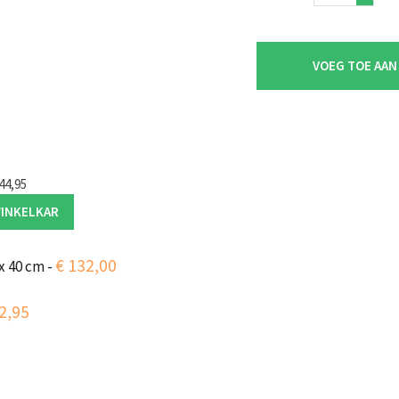
view
Glas
quantity
VOEG TOE AAN
44,95
WINKELKAR
€
132,00
 x 40 cm
-
2,95