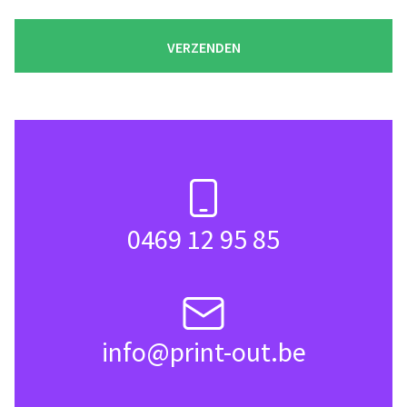
t
i
VERZENDEN
e
v
a
k
j
e
s
0469 12 95 85
info@print-out.be