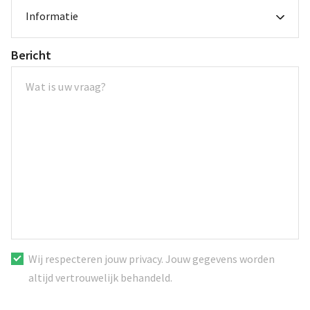
Informatie
Bericht
S
Wij respecteren jouw privacy. Jouw gegevens worden
e
altijd vertrouwelijk behandeld.
l
e
c